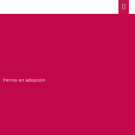
Ir
Men
al
contenido
prin
Perros en adopción